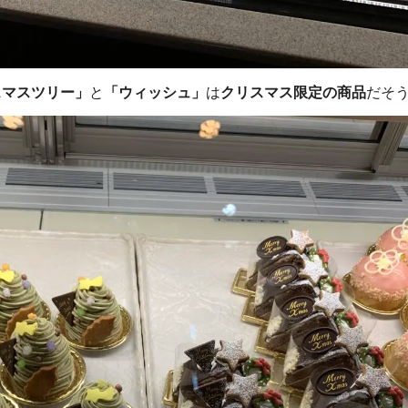
スマスツリー」
と
「ウィッシュ」
は
クリスマス限定の商品
だそ