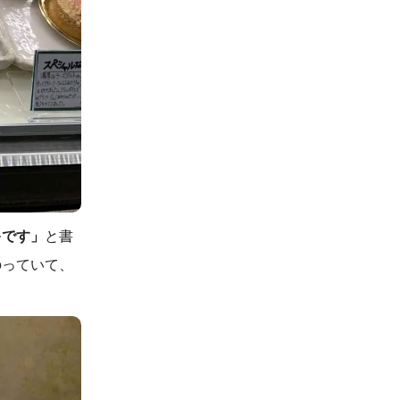
キです」
と書
のっていて、