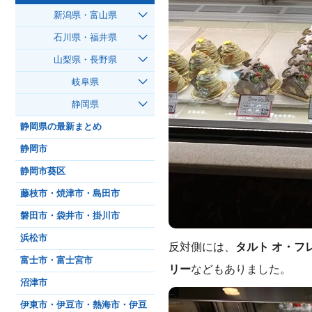
新潟県・富山県
石川県・福井県
山梨県・長野県
岐阜県
静岡県
静岡県の最新まとめ
静岡市
静岡市葵区
藤枝市・焼津市・島田市
磐田市・袋井市・掛川市
浜松市
反対側には、
タルト オ・フ
富士市・富士宮市
リー
などもありました。
沼津市
伊東市・伊豆市・熱海市・伊豆