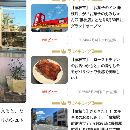
【藤枝市】「お菓子のドン 藤
枝店」が「お菓子のえみちゃ
ん♡ 藤枝店」となり6月30日に
グランドオープン！
196ビュー
2024年7月4日(木)の記事
ランキング2
【藤枝市】「ローストチキン
のお店つかもと」の骨なしモ
モがパリジュワ食感で美味し
い！
165ビュー
2025年6月29日(日)の記事
ランキング3
に入ると、た
【藤枝市】きたきた！！ エキ
キタのお楽しみ！！「藤枝駅
たりの
シュト
前納涼市」が7月26日に藤枝駅
前通り及び喜多町通りにて開