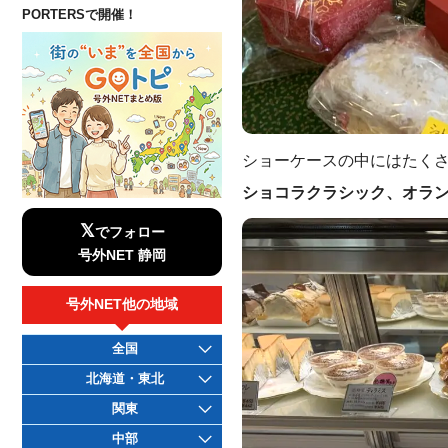
PORTERSで開催！
ショーケースの中にはたく
ショコラクラシック、オラ
𝕏
でフォロー
号外NET 静岡
号外NET他の地域
全国
北海道・東北
関東
中部