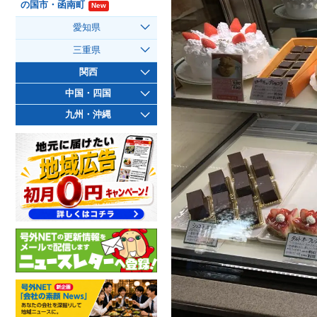
の国市・函南町
New
愛知県
三重県
関西
中国・四国
九州・沖縄