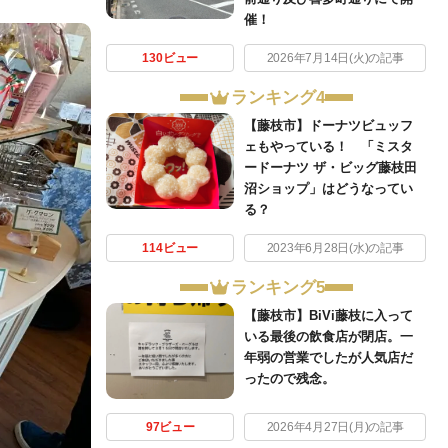
催！
130ビュー
2026年7月14日(火)の記事
ランキング4
【藤枝市】ドーナツビュッフ
ェもやっている！ 「ミスタ
ードーナツ ザ・ビッグ藤枝田
沼ショップ」はどうなってい
る？
114ビュー
2023年6月28日(水)の記事
ランキング5
【藤枝市】BiVi藤枝に入って
いる最後の飲食店が閉店。一
年弱の営業でしたが人気店だ
ったので残念。
97ビュー
2026年4月27日(月)の記事