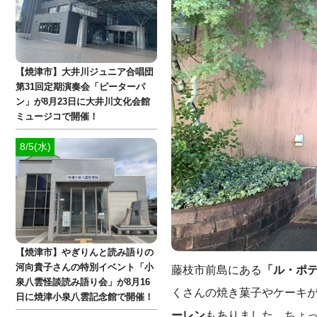
【焼津市】大井川ジュニア合唱団
第31回定期演奏会「ピーターパ
ン」が8月23日に大井川文化会館
ミュージコで開催！
8/5(水)
【焼津市】やぎりんと読み語りの
河向貴子さんの特別イベント「小
藤枝市前島にある
「ル・ポ
泉八雲怪談読み語り会」が8月16
くさんの焼き菓子やケーキ
日に焼津小泉八雲記念館で開催！
ーレン
もありました。ちょ