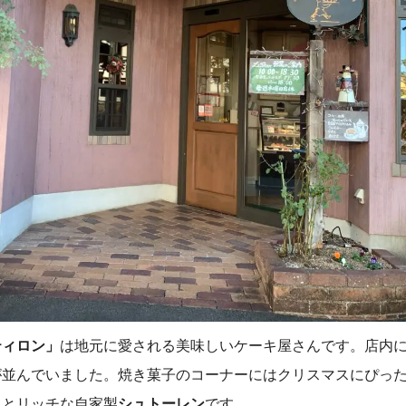
ティロン」
は地元に愛される美味しいケーキ屋さんです。店内
が並んでいました。焼き菓子のコーナーにはクリスマスにぴっ
っとリッチな自家製
シュトーレン
です。