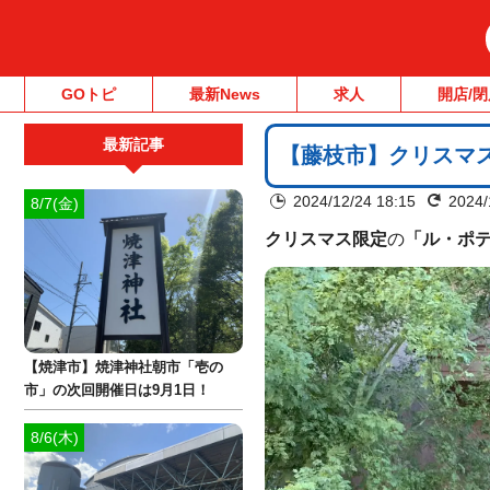
GOトピ
最新News
求人
開店/閉
最新記事
【藤枝市】クリスマ
2024/12/24 18:15
2024/
8/7(金)
クリスマス限定
の
「ル・ポ
【焼津市】焼津神社朝市「壱の
市」の次回開催日は9月1日！
8/6(木)