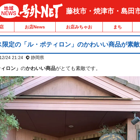
藤枝市・焼津市・島田
店
お店News
お店みちゃお
まち
ス限定の「ル・ポティロン」のかわいい商品が素敵
12/24 21:24
静岡県
ティロン」
の
かわいい商品
がとても素敵です。