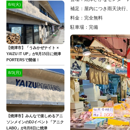
8/4(火)
補足：屋内につき雨天決行
料金：完全無料
駐車場：完備
【焼津市】「うみかぜナイト ×
YAIZU IT UP」が8月15日に焼津
PORTERSで開催！
8/3(月)
【焼津市】みんなで楽しめるアニ
ソンメインのDJイベント「アニク
LABO」が8月8日に焼津