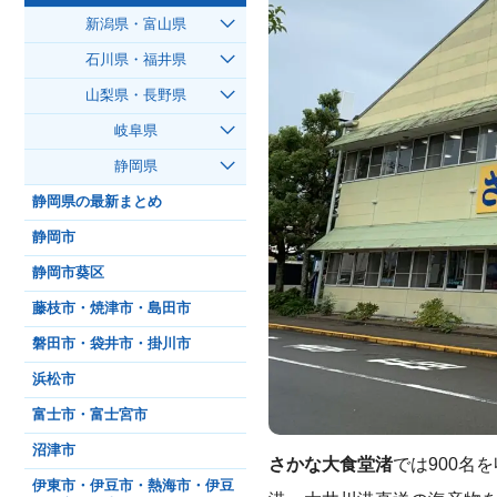
新潟県・富山県
石川県・福井県
山梨県・長野県
岐阜県
静岡県
静岡県の最新まとめ
静岡市
静岡市葵区
藤枝市・焼津市・島田市
磐田市・袋井市・掛川市
浜松市
富士市・富士宮市
沼津市
さかな大食堂渚
では900名
伊東市・伊豆市・熱海市・伊豆