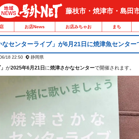
藤枝市・焼津市・島田
店
お店News
お店みちゃお
まち
なセンターライブ」が6月21日に焼津魚センター
06/18 22:50
静岡県
ブ」
が
2025年6月21日
に
焼津さかなセンター
で開催されます。