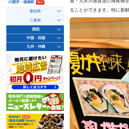
港・大井川港直送の海産物
の国市・函南町
New
ることができます。特に新
愛知県
三重県
関西
中国・四国
九州・沖縄