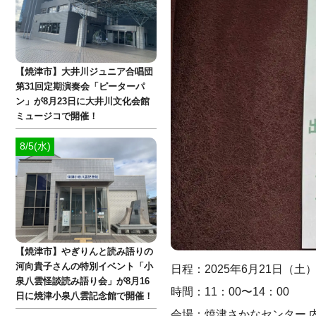
【焼津市】大井川ジュニア合唱団
第31回定期演奏会「ピーターパ
ン」が8月23日に大井川文化会館
ミュージコで開催！
8/5(水)
【焼津市】やぎりんと読み語りの
河向貴子さんの特別イベント「小
日程：2025年6月21日（土
泉八雲怪談読み語り会」が8月16
時間：11：00〜14：00
日に焼津小泉八雲記念館で開催！
会場：焼津さかなセンター 