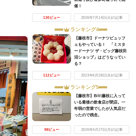
催！
130ビュー
2026年7月14日(火)の記事
ランキング4
【藤枝市】ドーナツビュッフ
ェもやっている！ 「ミスタ
ードーナツ ザ・ビッグ藤枝田
沼ショップ」はどうなってい
る？
112ビュー
2023年6月28日(水)の記事
ランキング5
【藤枝市】BiVi藤枝に入って
いる最後の飲食店が閉店。一
年弱の営業でしたが人気店だ
ったので残念。
98ビュー
2026年4月27日(月)の記事