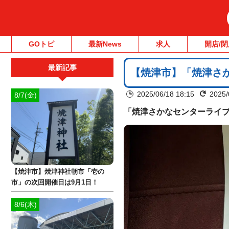
GOトピ
最新News
求人
開店/閉
最新記事
【焼津市】「焼津さか
2025/06/18 18:15
2025/
8/7(金)
「焼津さかなセンターライ
【焼津市】焼津神社朝市「壱の
市」の次回開催日は9月1日！
8/6(木)