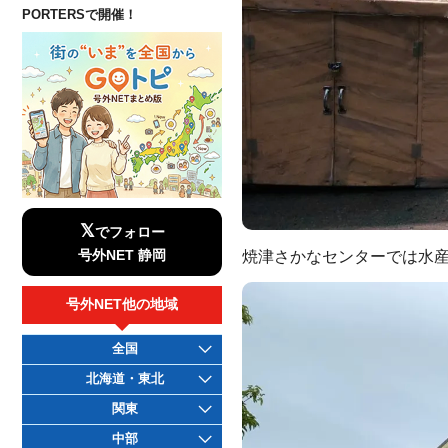
PORTERSで開催！
𝕏
でフォロー
焼津さかなセンターでは水
号外NET 静岡
号外NET他の地域
全国
北海道・東北
関東
中部