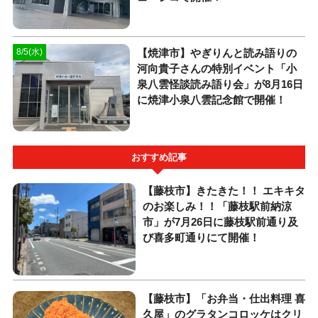
【焼津市】やぎりんと読み語りの
8/5(水)
河向貴子さんの特別イベント「小
泉八雲怪談読み語り会」が8月16日
に焼津小泉八雲記念館で開催！
おすすめ記事
【藤枝市】きたきた！！ エキキタ
のお楽しみ！！「藤枝駅前納涼
市」が7月26日に藤枝駅前通り及
び喜多町通りにて開催！
【藤枝市】「お弁当・仕出料理 喜
久屋」のグラタンコロッケはクリ