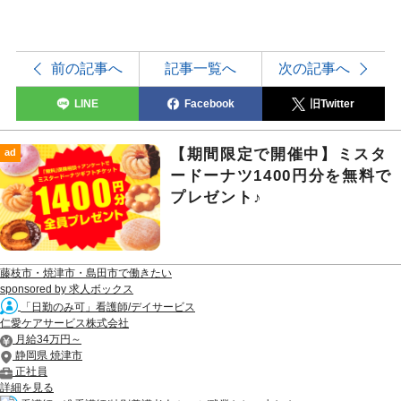
前の記事へ
記事一覧へ
次の記事へ
LINE
Facebook
旧Twitter
【期間限定で開催中】ミスタ
ad
ードーナツ1400円分を無料で
プレゼント♪
藤枝市・焼津市・島田市で働きたい
sponsored by 求人ボックス
「日勤のみ可」看護師/デイサービス
仁愛ケアサービス株式会社
月給34万円～
静岡県 焼津市
正社員
詳細を見る