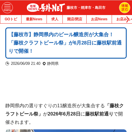
藤枝市・焼津市・島田市
GOトピ
最新News
求人
開店/閉店
お店News
お店みち
【藤枝市】静岡県内のビール醸造所が大集合！
「藤枝クラフトビール祭」が6月28日に藤枝駅前通
りで開催！
2026/06/09 21:40
静岡県
静岡県内の選りすぐりの11醸造所が大集合する
「藤枝ク
ラフトビール祭」
が
2026年6月28日
に
藤枝駅前通り
で開
催されます。