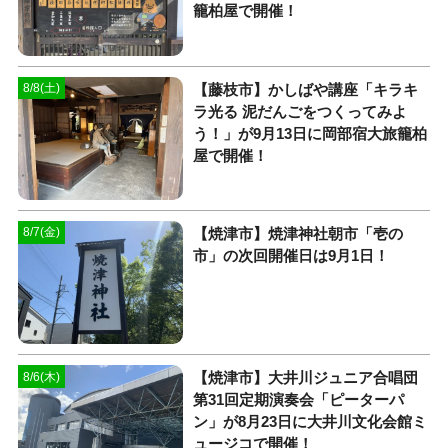
籠柏屋で開催！
【藤枝市】かしばや講座「キラキ
8/8(土)
ラ光る 泥だんごをつくってみよ
う！」が9月13日に岡部宿大旅籠柏
屋で開催！
【焼津市】焼津神社朝市「壱の
8/7(金)
市」の次回開催日は9月1日！
【焼津市】大井川ジュニア合唱団
8/6(木)
第31回定期演奏会「ピーターパ
ン」が8月23日に大井川文化会館ミ
ュージコで開催！