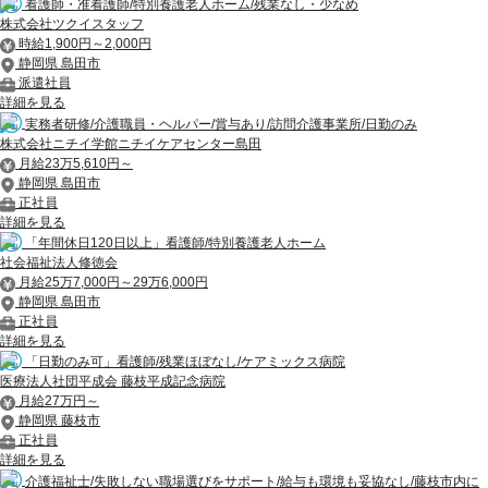
看護師・准看護師/特別養護老人ホーム/残業なし・少なめ
株式会社ツクイスタッフ
時給1,900円～2,000円
静岡県 島田市
派遣社員
詳細を見る
実務者研修/介護職員・ヘルパー/賞与あり/訪問介護事業所/日勤のみ
株式会社ニチイ学館ニチイケアセンター島田
月給23万5,610円～
静岡県 島田市
正社員
詳細を見る
「年間休日120日以上」看護師/特別養護老人ホーム
社会福祉法人修徳会
月給25万7,000円～29万6,000円
静岡県 島田市
正社員
詳細を見る
「日勤のみ可」看護師/残業ほぼなし/ケアミックス病院
医療法人社団平成会 藤枝平成記念病院
月給27万円～
静岡県 藤枝市
正社員
詳細を見る
介護福祉士/失敗しない職場選びをサポート/給与も環境も妥協なし/藤枝市内に