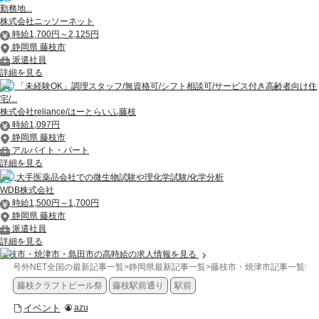
勤務地...
株式会社ニッソーネット
時給1,700円～2,125円
静岡県 藤枝市
派遣社員
詳細を見る
「未経験OK」調理スタッフ/無資格可/シフト相談可/サービス付き高齢者向け住
宅/...
株式会社reliance/はーとらいふ藤枝
時給1,097円
静岡県 藤枝市
アルバイト・パート
詳細を見る
大手医薬品会社での微生物試験や理化学試験/化学分析
WDB株式会社
時給1,500円～1,700円
静岡県 藤枝市
派遣社員
詳細を見る
藤枝市・焼津市・島田市の高時給の求人情報を見る
号外NET全国の最新記事一覧
>
静岡県最新記事一覧
>
藤枝市・焼津市記事一覧
>
イ
藤枝クラフトビール祭
藤枝駅前通り
駅前
イベント
azu