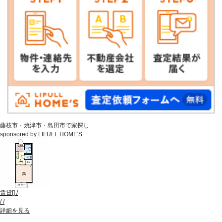
藤枝市・焼津市・島田市で家探し
sponsored by LIFULL HOME'S
賃貸
[
]
/
/
/
詳細を見る