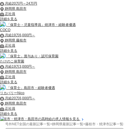
月給20万円～24万円
静岡県 島田市
正社員
詳細を見る
「保育士・児童指導員」焼津市・経験者優遇
COCO
月給19万6,000円～
静岡県 藤枝市
正社員
詳細を見る
「保育士」賞与あり・認可保育園
たけのこ保育園
月給19万3,000円～
静岡県 島田市
正社員
詳細を見る
「保育士」島田市・経験者優遇
リカバリーNico
月給20万6,000円～
静岡県 島田市
正社員
詳細を見る
藤枝市・焼津市・島田市の高時給の求人情報を見る
号外NET全国の最新記事一覧
>
静岡県最新記事一覧
>
藤枝市・焼津市記事一覧
>
イ