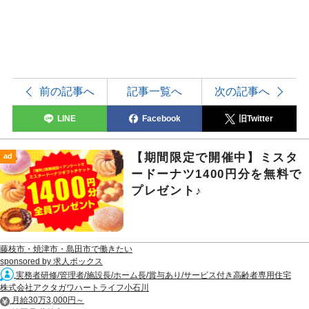
前の記事へ
記事一覧へ
次の記事へ
LINE
Facebook
旧Twitter
【期間限定で開催中】ミスタ
ad
ードーナツ1400円分を無料で
プレゼント♪
藤枝市・焼津市・島田市で働きたい
sponsored by 求人ボックス
実務者研修/管理者/施設長/ホーム長/賞与あり/サービス付き高齢者専用住宅
株式会社アクタガワハートライフ小石川
月給30万3,000円～