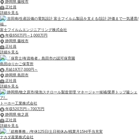
静岡県 藤枝市
正社員
詳細を見る
吉田南/生産設備の電気設計 富士フイルム製品を支える/設計 評価まで一気通貫/
福...
富士フイルムエンジニアリング株式会社
年収650万円～1,000万円
静岡県 藤枝市
正社員
詳細を見る
「保育士/有資格者」島田市の認可保育園
島田ゆりかご保育所
月給19万7,000円～
静岡県 島田市
正社員
詳細を見る
静岡県/牧之原市/発泡スチロール製造管理 マネージャー候補/業界トップ級シェ
ア/...
トーホー工業株式会社
年収520万円～700万円
静岡県 牧之原
正社員
詳細を見る
「総務事務」/年休125日/土日祝休み/残業月15H/手当充実
ナカダ産業株式会社