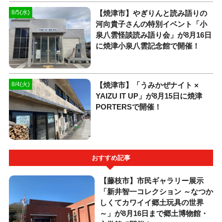
【焼津市】やぎりんと読み語りの
8/5(水)
河向貴子さんの特別イベント「小
泉八雲怪談読み語り会」が8月16日
に焼津小泉八雲記念館で開催！
【焼津市】「うみかぜナイト ×
8/4(火)
YAIZU IT UP」が8月15日に焼津
PORTERSで開催！
おすすめ記事
【藤枝市】市民ギャラリー展示
「新井智一コレクション ～なつか
しくてカワイイ郷土玩具の世界
～」が8月16日まで郷土博物館・