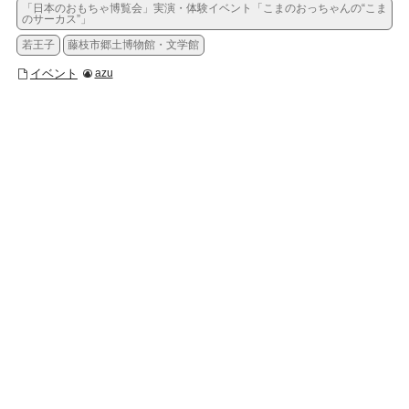
「日本のおもちゃ博覧会」実演・体験イベント「こまのおっちゃんの“こま
のサーカス”」
若王子
藤枝市郷土博物館・文学館
イベント
azu