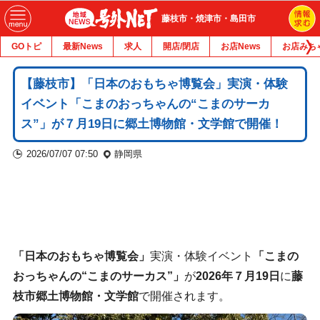
藤枝市・焼津市・島田市
GOトピ
最新News
求人
開店/閉店
お店News
お店みち
【藤枝市】「日本のおもちゃ博覧会」実演・体験
イベント「こまのおっちゃんの“こまのサーカ
ス”」が７月19日に郷土博物館・文学館で開催！
2026/07/07 07:50
静岡県
「日本のおもちゃ博覧会」
実演・体験イベント
「こまの
おっちゃんの“こまのサーカス”」
が
2026年７月19日
に
藤
枝市郷土博物館・文学館
で開催されます。