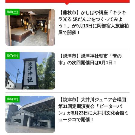
【藤枝市】かしばや講座「キラキ
8/8(土)
ラ光る 泥だんごをつくってみよ
う！」が9月13日に岡部宿大旅籠柏
屋で開催！
【焼津市】焼津神社朝市「壱の
8/7(金)
市」の次回開催日は9月1日！
【焼津市】大井川ジュニア合唱団
8/6(木)
第31回定期演奏会「ピーターパ
ン」が8月23日に大井川文化会館ミ
ュージコで開催！