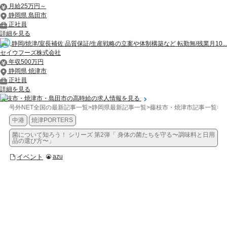
月給25万円～
静岡県 島田市
正社員
詳細を見る
静岡/焼津/室長補佐 品質保証/生産戦略の立案や体制構築など 転勤無/残業月10...
セイウフーズ株式会社
年収500万円
静岡県 焼津市
正社員
詳細を見る
藤枝市・焼津市・島田市の高時給の求人情報を見る
号外NET全国の最新記事一覧
>
静岡県最新記事一覧
>
藤枝市・焼津市記事一覧
>
イ
中港
焼津PORTERS
菌について知ろう！ シリーズ 第2弾「 身体の菌たちを守る〜調味料と日用
品の選び方〜」
イベント
azu