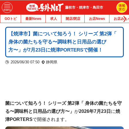
藤枝市・焼津市・島田市
GOトピ
最新News
求人
開店/閉店
お店News
お店みち
【焼津市】菌について知ろう！ シリーズ 第2弾「
身体の菌たちを守る〜調味料と日用品の選び
方〜」が7月23日に焼津PORTERSで開催！
2026/06/30 07:50
静岡県
菌について知ろう！ シリーズ 第2弾「 身体の菌たちを守
る〜調味料と日用品の選び方〜」
が
2026年7月23日
に
焼
津PORTERS
で開催されます。