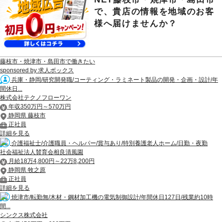
で、貴店の情報を地域のお客
様へ届けませんか？
藤枝市・焼津市・島田市で働きたい
sponsored by 求人ボックス
兵庫・静岡/研究開発職/コーティング・ラミネート製品の開発・企画・設計/年
間休日...
株式会社テクノフローワン
年収350万円～570万円
静岡県 藤枝市
正社員
詳細を見る
介護福祉士/介護職員・ヘルパー/賞与あり/特別養護老人ホーム/日勤・夜勤
社会福祉法人賛育会相良清風園
月給18万4,800円～22万8,200円
静岡県 牧之原
正社員
詳細を見る
焼津市/転勤無/木材・鋼材加工機の電気制御設計/年間休日127日/残業約10時
間...
シンクス株式会社