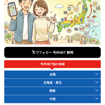
𝕏
でフォロー 号外NET 静岡
号外NET他の地域
全国
北海道・東北
関東
中部