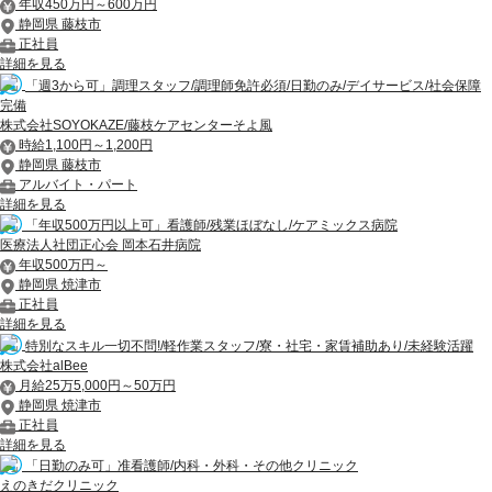
年収450万円～600万円
静岡県 藤枝市
正社員
詳細を見る
「週3から可」調理スタッフ/調理師免許必須/日勤のみ/デイサービス/社会保障
完備
株式会社SOYOKAZE/藤枝ケアセンターそよ風
時給1,100円～1,200円
静岡県 藤枝市
アルバイト・パート
詳細を見る
「年収500万円以上可」看護師/残業ほぼなし/ケアミックス病院
医療法人社団正心会 岡本石井病院
年収500万円～
静岡県 焼津市
正社員
詳細を見る
特別なスキル一切不問!/軽作業スタッフ/寮・社宅・家賃補助あり/未経験活躍
株式会社alBee
月給25万5,000円～50万円
静岡県 焼津市
正社員
詳細を見る
「日勤のみ可」准看護師/内科・外科・その他クリニック
えのきだクリニック