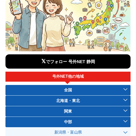
𝕏
でフォロー 号外NET 静岡
号外NET他の地域
全国
北海道・東北
関東
中部
新潟県・富山県