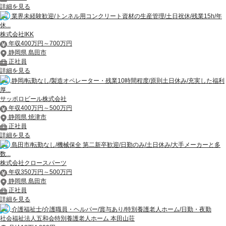
詳細を見る
業界未経験歓迎/トンネル用コンクリート資材の生産管理/土日祝休/残業15h/年
休...
株式会社IKK
年収400万円～700万円
静岡県 島田市
正社員
詳細を見る
静岡/転勤なし/製造オペレーター・残業10時間程度/原則土日休み/充実した福利
厚...
サッポロビール株式会社
年収400万円～500万円
静岡県 焼津市
正社員
詳細を見る
島田市/転勤なし/機械保全 第二新卒歓迎/日勤のみ/土日休み/大手メーカーと多
数...
株式会社クロースパーツ
年収350万円～500万円
静岡県 島田市
正社員
詳細を見る
介護福祉士/介護職員・ヘルパー/賞与あり/特別養護老人ホーム/日勤・夜勤
社会福祉法人五和会特別養護老人ホーム 本田山荘