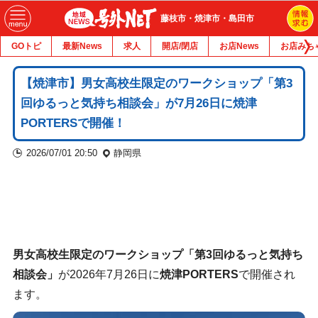
藤枝市・焼津市・島田市
GOトピ
最新News
求人
開店/閉店
お店News
お店みち
【焼津市】男女高校生限定のワークショップ「第3
回ゆるっと気持ち相談会」が7月26日に焼津
PORTERSで開催！
2026/07/01 20:50
静岡県
男女高校生限定のワークショップ「第3回ゆるっと気持ち
相談会」
が2026年7月26日に
焼津PORTERS
で開催され
ます。