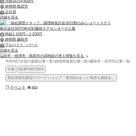
月給18万4,800円
静岡県 島田市
正社員
詳細を見る
「福祉調理スタッフ」調理師免許必須/日勤のみ/ショートステイ
株式会社SOYOKAZE/藤枝ケアセンターそよ風
時給1,100円～1,200円
静岡県 藤枝市
アルバイト・パート
詳細を見る
藤枝市・焼津市・島田市の高時給の求人情報を見る
号外NET全国の最新記事一覧
>
静岡県最新記事一覧
>
藤枝市・焼津市記事一覧
>
イ
中港
焼津PORTERS
男女高校生限定のワークショップ「第3回ゆるっと気持ち相談会」
イベント
azu