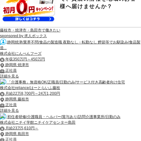
様へ届けませんか？
藤枝市・焼津市・島田市で働きたい
sponsored by 求人ボックス
静岡焼津/業界不問/食品の製造職 夜勤なし・転勤なし 鰹節等でお馴染み/食品製
造...
株式会社にんべんフーズ
年収350万円～450万円
静岡県 焼津市
正社員
詳細を見る
「介護事務」無資格OK/正職員/日勤のみ/サービス付き高齢者向け住宅
株式会社reliance/はーとらいふ藤枝
月給22万8,700円～24万1,200円
静岡県 藤枝市
正社員
詳細を見る
初任者研修/介護職員・ヘルパー/賞与あり/訪問介護事業所/日勤のみ
株式会社ニチイ学館ニチイケアセンター島田
月給23万5,610円～
静岡県 島田市
正社員